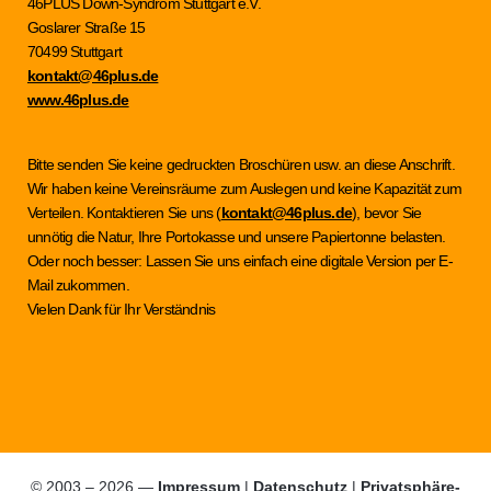
46PLUS Down-Syndrom Stuttgart e.V.
Goslarer Straße 15
70499 Stuttgart
kontakt@46plus.de
www.46plus.de
Bitte senden Sie keine gedruckten Broschüren usw. an diese Anschrift.
Wir haben keine Vereinsräume zum Auslegen und keine Kapazität zum
Verteilen. Kontaktieren Sie uns (
kontakt@46plus.de
), bevor Sie
unnötig die Natur, Ihre Portokasse und unsere Papiertonne belasten.
Oder noch besser: Lassen Sie uns einfach eine digitale Version per E-
Mail zukommen.
Vielen Dank für Ihr Verständnis
© 2003 – 2026 —
Impressum
|
Datenschutz
|
Privatsphäre-