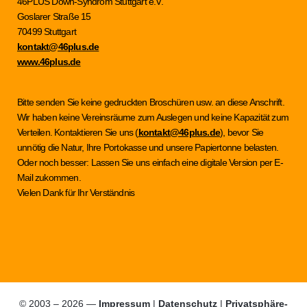
46PLUS Down-Syndrom Stuttgart e.V.
Goslarer Straße 15
70499 Stuttgart
kontakt@46plus.de
www.46plus.de
Bitte senden Sie keine gedruckten Broschüren usw. an diese Anschrift.
Wir haben keine Vereinsräume zum Auslegen und keine Kapazität zum
Verteilen. Kontaktieren Sie uns (
kontakt@46plus.de
), bevor Sie
unnötig die Natur, Ihre Portokasse und unsere Papiertonne belasten.
Oder noch besser: Lassen Sie uns einfach eine digitale Version per E-
Mail zukommen.
Vielen Dank für Ihr Verständnis
© 2003 – 2026 —
Impressum
|
Datenschutz
|
Privatsphäre-