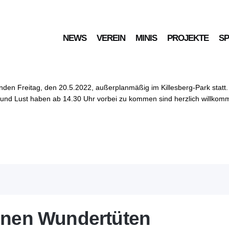
NEWS
VEREIN
MINIS
PROJEKTE
S
wnUp Spielgruppe Ortsve
en Freitag, den 20.5.2022, außerplanmäßig im Killesberg-Park statt. 
it und Lust haben ab 14.30 Uhr vorbei zu kommen sind herzlich willkomm
einen Wundertüten