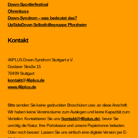
Down-Sportlerfestival
Ohrenkuss
Down-Syndrom – was bedeutet das?
UpSideDown Selbsthilfegruppe Pforzheim
Kontakt
46PLUS Down-Syndrom Stuttgart e.V.
Goslarer Straße 15
70499 Stuttgart
kontakt@46plus.de
www.46plus.de
Bitte senden Sie keine gedruckten Broschüren usw. an diese Anschrift.
Wir haben keine Vereinsräume zum Auslegen und keine Kapazität zum
Verteilen. Kontaktieren Sie uns (
kontakt@46plus.de
), bevor Sie
unnötig die Natur, Ihre Portokasse und unsere Papiertonne belasten.
Oder noch besser: Lassen Sie uns einfach eine digitale Version per E-