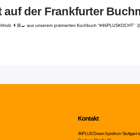
 auf der Frankfurter Buc
Buchholz 👨🏼‍🍳 aus unserem prämierten Kochbuch “#46PLUSKOCHT” 🥇
Kontakt
46PLUS Down-Syndrom Stuttgart e