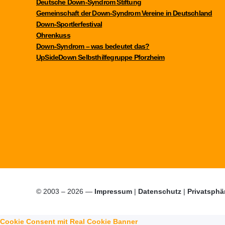
Deutsche Down-Syndrom Stiftung
Gemeinschaft der Down-Syndrom Vereine in Deutschland
Down-Sportlerfestival
Ohrenkuss
Down-Syndrom – was bedeutet das?
UpSideDown Selbsthilfegruppe Pforzheim
© 2003 – 2026 —
Impressum
|
Datenschutz
|
Privatsphä
Cookie Consent mit Real Cookie Banner