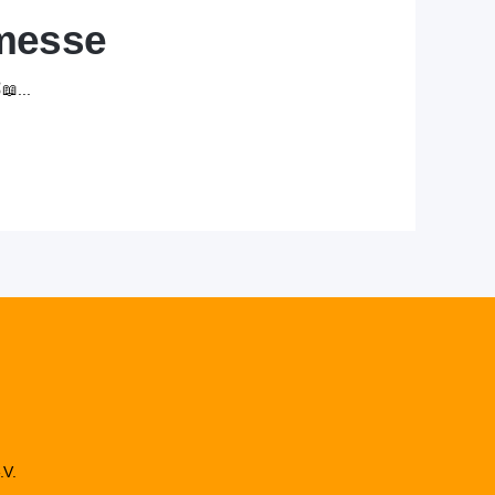
hmesse
📖...
.V.