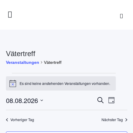
Vätertreff
Veranstaltungen
Vätertreff
Veranstaltungen
für
Es sind keine anstehenden Veranstaltungen vorhanden.
Hinweis
8.
August
Veranstaltun
08.08.2026
Veranst
Suche
Tag
2026
Suche
Ansicht
Datum
und
Navigat
wählen.
Vorheriger Tag
Nächster Tag
Ansichten,
Navigation