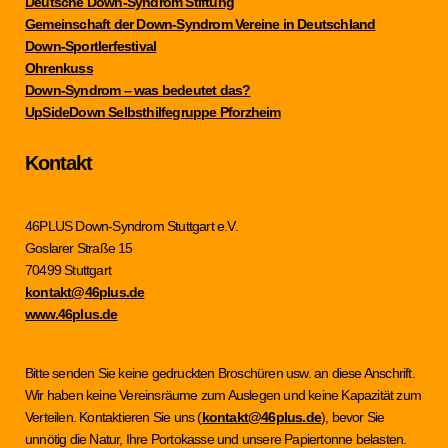
Deutsche Down-Syndrom Stiftung
Gemeinschaft der Down-Syndrom Vereine in Deutschland
Down-Sportlerfestival
Ohrenkuss
Down-Syndrom – was bedeutet das?
UpSideDown Selbsthilfegruppe Pforzheim
Kontakt
46PLUS Down-Syndrom Stuttgart e.V.
Goslarer Straße 15
70499 Stuttgart
kontakt@46plus.de
www.46plus.de
Bitte senden Sie keine gedruckten Broschüren usw. an diese Anschrift.
Wir haben keine Vereinsräume zum Auslegen und keine Kapazität zum
Verteilen. Kontaktieren Sie uns (
kontakt@46plus.de
), bevor Sie
unnötig die Natur, Ihre Portokasse und unsere Papiertonne belasten.