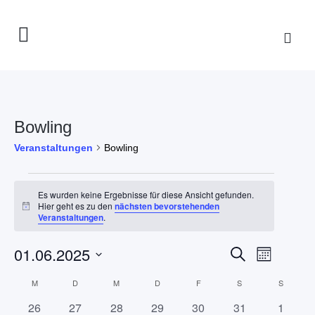
Bowling
Veranstaltungen
Bowling
Veranstaltungen
Es wurden keine Ergebnisse für diese Ansicht gefunden.
Hier geht es zu den
nächsten bevorstehenden
Hinweis
Veranstaltungen
.
Veranstaltun
01.06.2025
Veranst
Suche
Monat
Suche
Ansicht
Datum
Kalender
M
MONTAG
D
DIENSTAG
M
MITTWOCH
D
DONNERSTAG
F
FREITAG
S
SAMSTAG
S
SONNT
und
Navigat
wählen.
von
Ansichten,
0
0
0
0
0
0
0
26
27
28
29
30
31
1