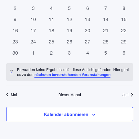
Veranstaltungen
Navigation
Veranstaltungen
Veranstaltungen
Veranstaltungen
Veranstaltungen
Veranstaltungen
Veranstaltungen
Veranst
0
0
0
0
0
0
0
2
3
4
5
6
7
8
Veranstaltungen
Veranstaltungen
Veranstaltungen
Veranstaltungen
Veranstaltungen
Veranstaltunge
Veranst
0
0
0
0
0
0
0
9
10
11
12
13
14
15
Veranstaltungen
Veranstaltungen
Veranstaltungen
Veranstaltungen
Veranstaltungen
Veranstaltungen
Veranst
0
0
0
0
0
0
0
16
17
18
19
20
21
22
Veranstaltungen
Veranstaltungen
Veranstaltungen
Veranstaltungen
Veranstaltungen
Veranstaltungen
Veranst
0
0
0
0
0
0
0
23
24
25
26
27
28
29
Veranstaltungen
Veranstaltungen
Veranstaltungen
Veranstaltungen
Veranstaltungen
Veranstaltungen
Veranst
0
0
0
0
0
0
0
30
1
2
3
4
5
6
Veranstaltungen
Veranstaltungen
Veranstaltungen
Veranstaltungen
Veranstaltungen
Veranstaltunge
Veranst
Es wurden keine Ergebnisse für diese Ansicht gefunden. Hier geht
Hinweis
es zu den
nächsten bevorstehenden Veranstaltungen
.
Mai
Dieser Monat
Juli
Kalender abonnieren