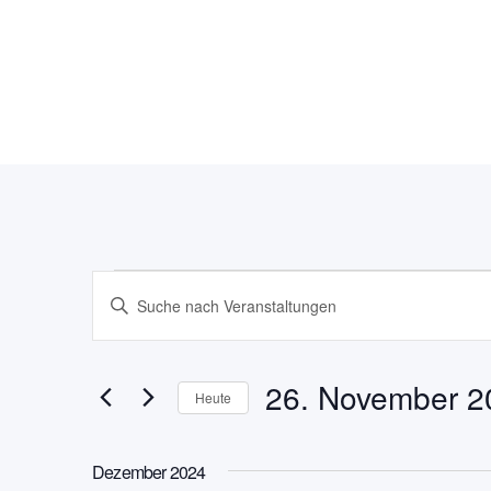
Veranstaltun
Veranstaltungen
Bitte
Schlüsselwort
Suche
eingeben.
Suche
26. November 2
und
Heute
nach
Datum
Ansichten,
Veranstaltungen
wählen.
Dezember 2024
Schlüsselwort.