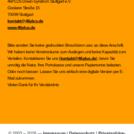
46PLUS Down-Syndrom Stuttgart e.V.
Goslarer Straße 15
70499 Stuttgart
kontakt@46plus.de
www.46plus.de
Bitte senden Sie keine gedruckten Broschüren usw. an diese Anschrift.
Wir haben keine Vereinsräume zum Auslegen und keine Kapazität zum
Verteilen. Kontaktieren Sie uns (
kontakt@46plus.de
), bevor Sie
unnötig die Natur, Ihre Portokasse und unsere Papiertonne belasten.
Oder noch besser: Lassen Sie uns einfach eine digitale Version per E-
Mail zukommen.
Vielen Dank für Ihr Verständnis
© 2003 – 2026 —
Impressum
|
Datenschutz
|
Privatsphäre-