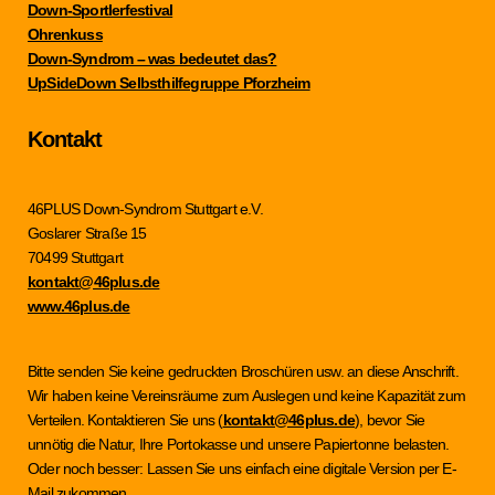
Down-Sportlerfestival
Ohrenkuss
Down-Syndrom – was bedeutet das?
UpSideDown Selbsthilfegruppe Pforzheim
Kontakt
46PLUS Down-Syndrom Stuttgart e.V.
Goslarer Straße 15
70499 Stuttgart
kontakt@46plus.de
www.46plus.de
Bitte senden Sie keine gedruckten Broschüren usw. an diese Anschrift.
Wir haben keine Vereinsräume zum Auslegen und keine Kapazität zum
Verteilen. Kontaktieren Sie uns (
kontakt@46plus.de
), bevor Sie
unnötig die Natur, Ihre Portokasse und unsere Papiertonne belasten.
Oder noch besser: Lassen Sie uns einfach eine digitale Version per E-
Mail zukommen.