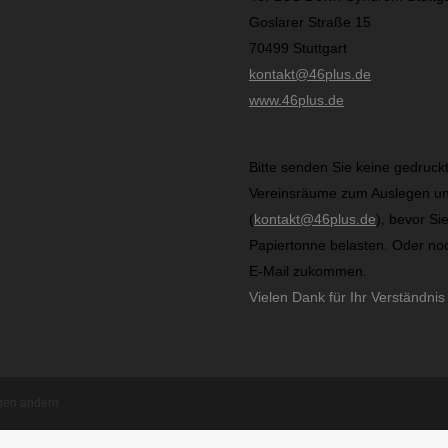
Goslarer Straße 15
70499 Stuttgart
kontakt@46plus.de
www.46plus.de
Bitte senden Sie keine gedruck
Vereinsräume zum Auslegen und
(
kontakt@46plus.de
), bevor Si
Papiertonne belasten. Oder noc
E-Mail zukommen.
Vielen Dank für Ihr Verständnis
ngen ändern