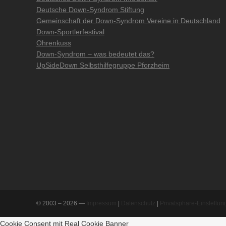
Deutsche Down-Syndrom Stiftung
Gemeinschaft der Down-Syndrom Vereine in Deutschland
Down-Sportlerfestival
Ohrenkuss
Down-Syndrom – was bedeutet das?
UpSideDown Selbsthilfegruppe Pforzheim
© 2003 – 2026 —
Impressum
|
Datenschutz
|
Privatsphäre-Einstellu
Cookie Consent mit Real Cookie Banner