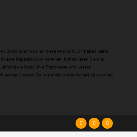
ten Broschüren usw. an diese Anschrift. Wir haben keine
 keine Kapazität zum Verteilen. Kontaktieren Sie uns
e unnötig die Natur, Ihre Portokasse und unsere
h besser: Lassen Sie uns einfach eine digitale Version per