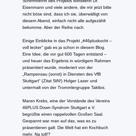
Schirmherrin des Projekts Minsiterin Dr.
Eisenmann und viele andere, die mir jetzt bitte
nicht böse sind, dass ich sie, überwältigt von
diesem Abend, einfach nicht alle aufgezählt
bekomme. Aber der Reihe nach.
Einige Einblicke in das Projekt „#46pluskocht –
voll lecker“ gab es ja schon in diesem Blog.
Eine Idee, die vor gut 600 Tagen entstand –
und heuer das Ergebnis in würdigem Rahmen
präsentiert wurde, moderiert von der
„Rampensau (sonst) in Diensten des VfB
Stuttgart“ (Zitat StN!) Holger Laser und
untermalt von der Trommlergruppe Taktlos.
Maren Krebs, eine der Vorstände des Vereins
46PLUS Down-Syndrom Stuttgart e.V.
begrüßte einen rappelvollen Großen Saal.
Gespannt war man auf das, was es zu
präsentieren galt: Die Welt hat ein Kochbuch
mehr. Na toll!?