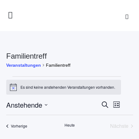
Familientreff
Veranstaltungen
Familientreff
Veranstaltungen
Es sind keine anstehenden Veranstaltungen vorhanden.
Hinweis
Veranstaltun
Anstehende
Veranst
Suche
Liste
Suche
Ansicht
Datum
und
Navigat
wählen.
Heute
Nächste
Veranstaltungen
Ansichten,
Vorherige
Veransta
Navigation