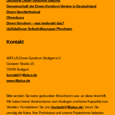
Deutsche Down-Syndrom Stiftung
Gemeinschaft der Down-Syndrom Vereine in Deutschland
Down-Sportlerfestival
Ohrenkuss
Down-Syndrom – was bedeutet das?
UpSideDown Selbsthilfegruppe Pforzheim
Kontakt
46PLUS Down-Syndrom Stuttgart e.V.
Goslarer Straße 15
70499 Stuttgart
kontakt@46plus.de
www.46plus.de
Bitte senden Sie keine gedruckten Broschüren usw. an diese Anschrift.
Wir haben keine Vereinsräume zum Auslegen und keine Kapazität zum
Verteilen. Kontaktieren Sie uns (
kontakt@46plus.de
), bevor Sie
unnötig die Natur, Ihre Portokasse und unsere Papiertonne belasten.