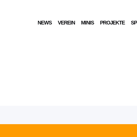
NEWS
VEREIN
MINIS
PROJEKTE
S
FIT holt einen 3. Platz bei