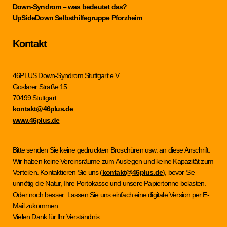
Down-Syndrom – was bedeutet das?
UpSideDown Selbsthilfegruppe Pforzheim
Kontakt
46PLUS Down-Syndrom Stuttgart e.V.
Goslarer Straße 15
70499 Stuttgart
kontakt@46plus.de
www.46plus.de
Bitte senden Sie keine gedruckten Broschüren usw. an diese Anschrift.
Wir haben keine Vereinsräume zum Auslegen und keine Kapazität zum
Verteilen. Kontaktieren Sie uns (
kontakt@46plus.de
), bevor Sie
unnötig die Natur, Ihre Portokasse und unsere Papiertonne belasten.
Oder noch besser: Lassen Sie uns einfach eine digitale Version per E-
Mail zukommen.
Vielen Dank für Ihr Verständnis