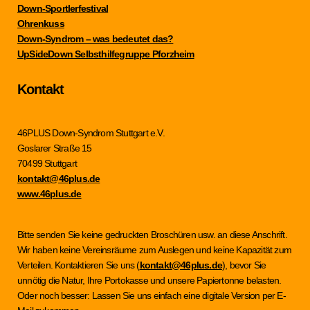
Down-Sportlerfestival
Ohrenkuss
Down-Syndrom – was bedeutet das?
UpSideDown Selbsthilfegruppe Pforzheim
Kontakt
46PLUS Down-Syndrom Stuttgart e.V.
Goslarer Straße 15
70499 Stuttgart
kontakt@46plus.de
www.46plus.de
Bitte senden Sie keine gedruckten Broschüren usw. an diese Anschrift.
Wir haben keine Vereinsräume zum Auslegen und keine Kapazität zum
Verteilen. Kontaktieren Sie uns (
kontakt@46plus.de
), bevor Sie
unnötig die Natur, Ihre Portokasse und unsere Papiertonne belasten.
Oder noch besser: Lassen Sie uns einfach eine digitale Version per E-