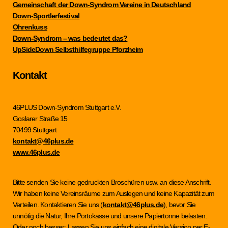
Gemeinschaft der Down-Syndrom Vereine in Deutschland
Down-Sportlerfestival
Ohrenkuss
Down-Syndrom – was bedeutet das?
UpSideDown Selbsthilfegruppe Pforzheim
Kontakt
46PLUS Down-Syndrom Stuttgart e.V.
Goslarer Straße 15
70499 Stuttgart
kontakt@46plus.de
www.46plus.de
Bitte senden Sie keine gedruckten Broschüren usw. an diese Anschrift.
Wir haben keine Vereinsräume zum Auslegen und keine Kapazität zum
Verteilen. Kontaktieren Sie uns (
kontakt@46plus.de
), bevor Sie
unnötig die Natur, Ihre Portokasse und unsere Papiertonne belasten.
Oder noch besser: Lassen Sie uns einfach eine digitale Version per E-