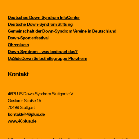
Deutsches Down-Syndrom InfoCenter
Deutsche Down-Syndrom Stiftung
Gemeinschaft der Down-Syndrom Vereine in Deutschland
Down-Sportlerfestival
Ohrenkuss
Down-Syndrom – was bedeutet das?
UpSideDown Selbsthilfegruppe Pforzheim
Kontakt
46PLUS Down-Syndrom Stuttgart e.V.
Goslarer Straße 15
70499 Stuttgart
kontakt@46plus.de
www.46plus.de