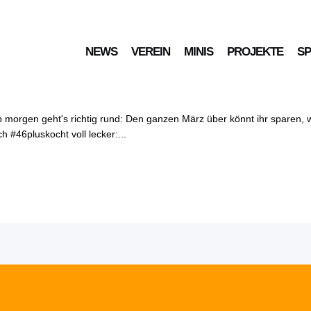
NEWS
VEREIN
MINIS
PROJEKTE
S
t März: 21 % auf jedes K
 Ab morgen geht's richtig rund: Den ganzen März über könnt ihr sparen
 #46pluskocht voll lecker:...