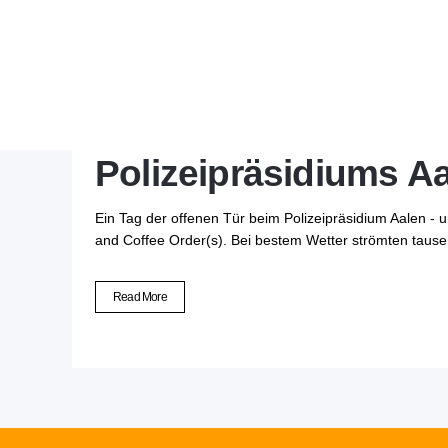
08 Okt.
Espressomobi
Polizeipräsidiums A
Ein Tag der offenen Tür beim Polizeipräsidium Aalen - u
and Coffee Order(s). Bei bestem Wetter strömten tausend
Read More