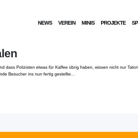
NEWS
VEREIN
MINIS
PROJEKTE
S
l beim Tag der offenen Tü
alen
nd dass Polizisten etwas für Kaffee übrig haben, wissen nicht nur Tato
e Besucher ins nun fertig gestellte...