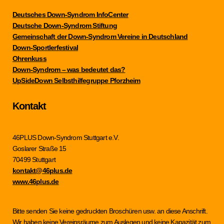
Deutsches Down-Syndrom InfoCenter
Deutsche Down-Syndrom Stiftung
Gemeinschaft der Down-Syndrom Vereine in Deutschland
Down-Sportlerfestival
Ohrenkuss
Down-Syndrom – was bedeutet das?
UpSideDown Selbsthilfegruppe Pforzheim
Kontakt
46PLUS Down-Syndrom Stuttgart e.V.
Goslarer Straße 15
70499 Stuttgart
kontakt@46plus.de
www.46plus.de
Bitte senden Sie keine gedruckten Broschüren usw. an diese Anschrift.
Wir haben keine Vereinsräume zum Auslegen und keine Kapazität zum