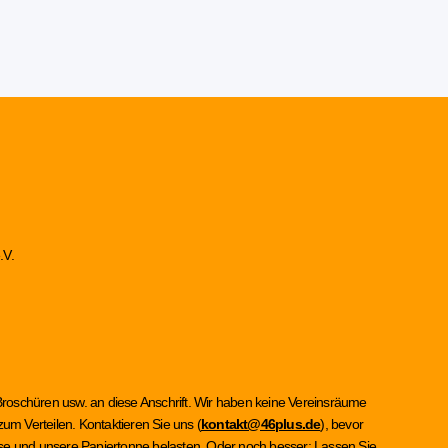
.V.
Broschüren usw. an diese Anschrift. Wir haben keine Vereinsräume
um Verteilen. Kontaktieren Sie uns (
kontakt@46plus.de
), bevor
asse und unsere Papiertonne belasten. Oder noch besser: Lassen Sie