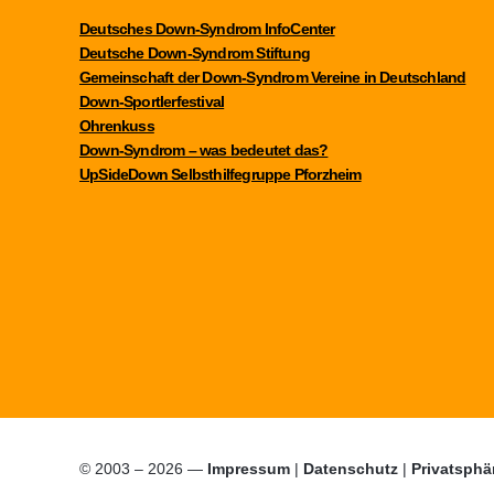
Deutsches Down-Syndrom InfoCenter
Deutsche Down-Syndrom Stiftung
Gemeinschaft der Down-Syndrom Vereine in Deutschland
Down-Sportlerfestival
Ohrenkuss
Down-Syndrom – was bedeutet das?
UpSideDown Selbsthilfegruppe Pforzheim
© 2003 – 2026 —
Impressum
|
Datenschutz
|
Privatsphä