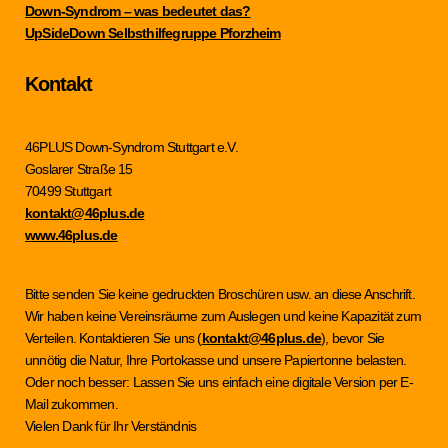
Down-Syndrom – was bedeutet das?
UpSideDown Selbsthilfegruppe Pforzheim
Kontakt
46PLUS Down-Syndrom Stuttgart e.V.
Goslarer Straße 15
70499 Stuttgart
kontakt@46plus.de
www.46plus.de
Bitte senden Sie keine gedruckten Broschüren usw. an diese Anschrift.
Wir haben keine Vereinsräume zum Auslegen und keine Kapazität zum
Verteilen. Kontaktieren Sie uns (
kontakt@46plus.de
), bevor Sie
unnötig die Natur, Ihre Portokasse und unsere Papiertonne belasten.
Oder noch besser: Lassen Sie uns einfach eine digitale Version per E-
Mail zukommen.
Vielen Dank für Ihr Verständnis