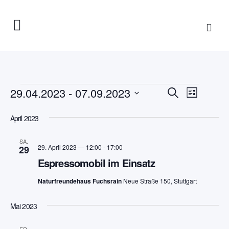
Veranstaltungen
Veranstaltun
29.04.2023
 - 
07.09.2023
Veranst
Suche
Liste
Suche
Ansicht
Datum
und
April 2023
Navigat
wählen.
Ansichten,
Navigation
SA.
29. April 2023 — 12:00
-
17:00
29
Espressomobil im Einsatz
Naturfreundehaus Fuchsrain
Neue Straße 150, Stuttgart
Mai 2023