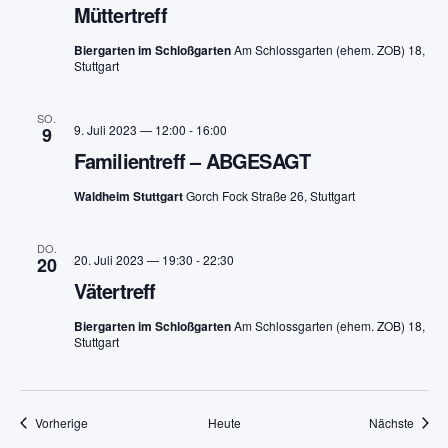
Müttertreff
Biergarten im Schloßgarten
Am Schlossgarten (ehem. ZOB) 18,
Stuttgart
SO.
9. Juli 2023 — 12:00
-
16:00
9
Familientreff – ABGESAGT
Waldheim Stuttgart
Gorch Fock Straße 26, Stuttgart
DO.
20. Juli 2023 — 19:30
-
22:30
20
Vätertreff
Biergarten im Schloßgarten
Am Schlossgarten (ehem. ZOB) 18,
Stuttgart
Veranstaltungen
Veran
Vorherige
Heute
Nächste