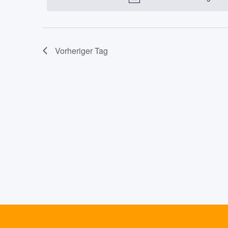
Navigation
September
2023
Vorheriger Tag