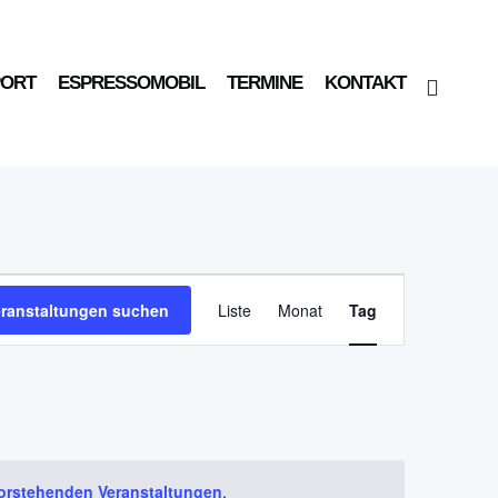
PORT
ESPRESSOMOBIL
TERMINE
KONTAKT
Veranstaltung
eranstaltungen suchen
Liste
Monat
Tag
Ansichten-
Navigation
orstehenden Veranstaltungen
.