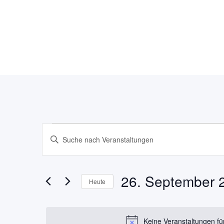
Veranstaltun
Veranstaltungen
Bitte
Schlüsselwort
Suche
eingeben.
für
Suche
26. September 
und
Heute
nach
Datum
26.
Ansichten,
Veranstaltungen
wählen.
Schlüsselwort.
Keine Veranstaltungen f